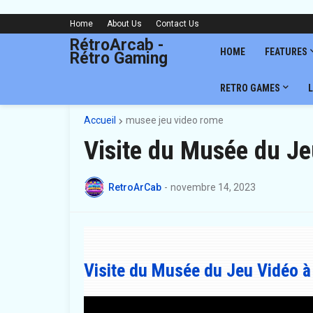
Home
About Us
Contact Us
RétroArcab -
HOME
FEATURES
Rétro Gaming
RETRO GAMES
L
Accueil
musee jeu video rome
Visite du Musée du J
RetroArCab
-
novembre 14, 2023
Visite du Musée du Jeu Vidéo 