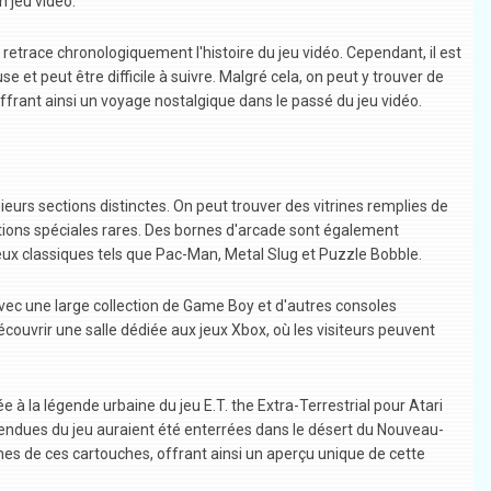
n jeu vidéo.
trace chronologiquement l'histoire du jeu vidéo. Cependant, il est
 et peut être difficile à suivre. Malgré cela, on peut y trouver de
frant ainsi un voyage nostalgique dans le passé du jeu vidéo.
urs sections distinctes. On peut trouver des vitrines remplies de
itions spéciales rares. Des bornes d'arcade sont également
eux classiques tels que Pac-Man, Metal Slug et Puzzle Bobble.
avec une large collection de Game Boy et d'autres consoles
uvrir une salle dédiée aux jeux Xbox, où les visiteurs peuvent
à la légende urbaine du jeu E.T. the Extra-Terrestrial pour Atari
nvendues du jeu auraient été enterrées dans le désert du Nouveau-
es de ces cartouches, offrant ainsi un aperçu unique de cette