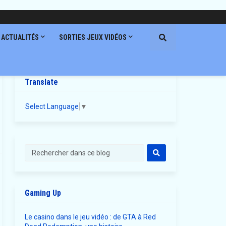
ACTUALITÉS
SORTIES JEUX VIDÉOS
Translate
Select Language
▼
Gaming Up
Le casino dans le jeu vidéo : de GTA à Red