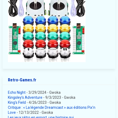
Retro-Games.fr
Echo Night
- 3/29/2024
- Gwoka
Kingsley’s Adventure
- 9/3/2023
- Gwoka
King’s Field
- 4/26/2023
- Gwoka
Critique : « La légende Dreamcast » aux éditions Pix’n
Love
- 12/13/2022
- Gwoka
Les jeux rétro en esport, une histoire qui