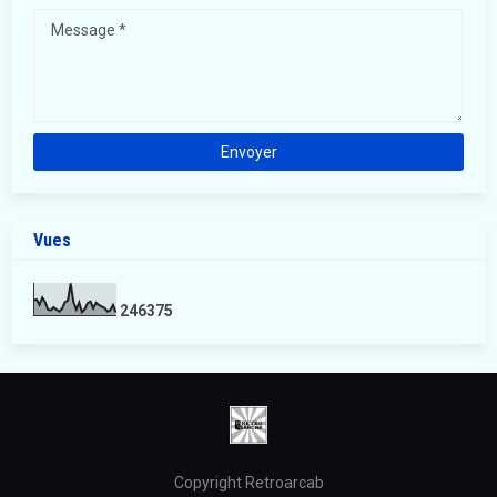
Vues
2
4
6
3
7
5
Copyright Retroarcab