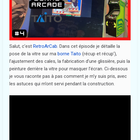
Salut, c’est
RetroArCab
. Dans cet épisode je détaille la
pose de la vitre sur ma
borne Taito
(récup et récup’),
l’ajustement des cales, la fabrication d’une glissière, puis la
peinture derrière la vitre pour masquer l’écran. Ci‑dessous
je vous raconte pas à pas comment je m’y suis pris, avec
les astuces qui m’ont servi pendant la construction.