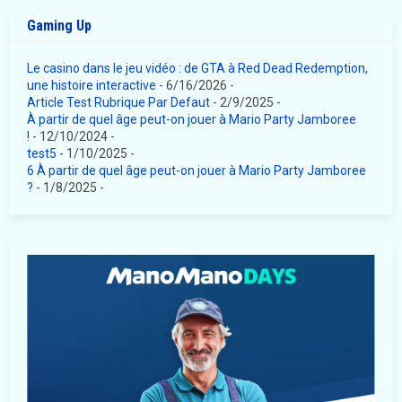
Gaming Up
Le casino dans le jeu vidéo : de GTA à Red Dead Redemption,
une histoire interactive
- 6/16/2026
-
Article Test Rubrique Par Defaut
- 2/9/2025
-
À partir de quel âge peut-on jouer à Mario Party Jamboree
!
- 12/10/2024
-
test5
- 1/10/2025
-
6 À partir de quel âge peut-on jouer à Mario Party Jamboree
?
- 1/8/2025
-