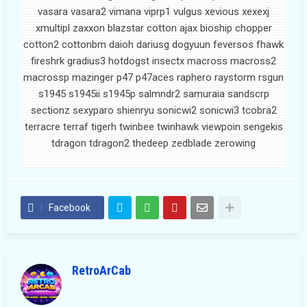
vasara vasara2 vimana viprp1 vulgus xevious xexexj
xmultipl zaxxon blazstar cotton ajax bioship chopper
cotton2 cottonbm daioh dariusg dogyuun feversos fhawk
fireshrk gradius3 hotdogst insectx macross macross2
macrossp mazinger p47 p47aces raphero raystorm rsgun
s1945 s1945ii s1945p salmndr2 samuraia sandscrp
sectionz sexyparo shienryu sonicwi2 sonicwi3 tcobra2
terracre terraf tigerh twinbee twinhawk viewpoin sengekis
tdragon tdragon2 thedeep zedblade zerowing
Facebook
RetroArCab