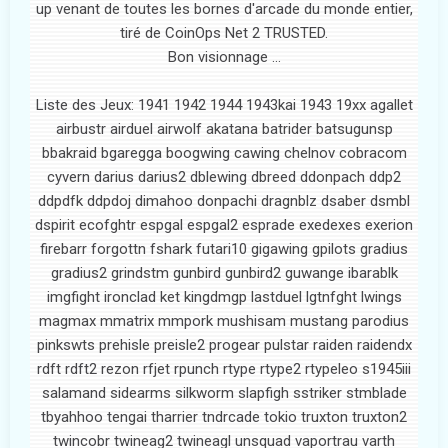
up venant de toutes les bornes d'arcade du monde entier,
tiré de CoinOps Net 2 TRUSTED.
Bon visionnage ...
Liste des Jeux: 1941 1942 1944 1943kai 1943 19xx agallet
airbustr airduel airwolf akatana batrider batsugunsp
bbakraid bgaregga boogwing cawing chelnov cobracom
cyvern darius darius2 dblewing dbreed ddonpach ddp2
ddpdfk ddpdoj dimahoo donpachi dragnblz dsaber dsmbl
dspirit ecofghtr espgal espgal2 esprade exedexes exerion
firebarr forgottn fshark futari10 gigawing gpilots gradius
gradius2 grindstm gunbird gunbird2 guwange ibarablk
imgfight ironclad ket kingdmgp lastduel lgtnfght lwings
magmax mmatrix mmpork mushisam mustang parodius
pinkswts prehisle preisle2 progear pulstar raiden raidendx
rdft rdft2 rezon rfjet rpunch rtype rtype2 rtypeleo s1945iii
salamand sidearms silkworm slapfigh sstriker stmblade
tbyahhoo tengai tharrier tndrcade tokio truxton truxton2
twincobr twineag2 twineagl unsquad vaportrau varth