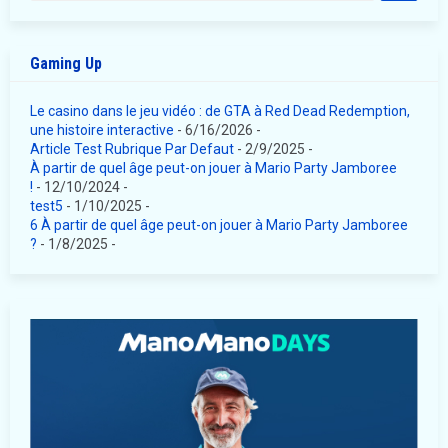
Gaming Up
Le casino dans le jeu vidéo : de GTA à Red Dead Redemption,
une histoire interactive
- 6/16/2026
-
Article Test Rubrique Par Defaut
- 2/9/2025
-
À partir de quel âge peut-on jouer à Mario Party Jamboree
!
- 12/10/2024
-
test5
- 1/10/2025
-
6 À partir de quel âge peut-on jouer à Mario Party Jamboree
?
- 1/8/2025
-