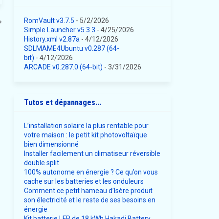
RomVault v3.7.5
- 5/2/2026
Simple Launcher v5.3.3
- 4/25/2026
History.xml v2.87a
- 4/12/2026
SDLMAME4Ubuntu v0.287 (64-
bit)
- 4/12/2026
ARCADE v0.287.0 (64-bit)
- 3/31/2026
Tutos et dépannages...
L’installation solaire la plus rentable pour
votre maison : le petit kit photovoltaïque
bien dimensionné
Installer facilement un climatiseur réversible
double split
100% autonome en énergie ? Ce qu’on vous
cache sur les batteries et les onduleurs
Comment ce petit hameau d’Isère produit
son électricité et le reste de ses besoins en
énergie
Kit batterie LFP de 18 kWh Hakadi Battery