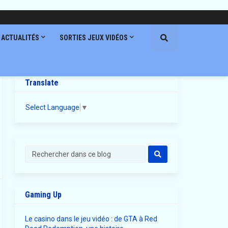
ACTUALITÉS
SORTIES JEUX VIDÉOS
Translate
Select Language
▼
Gaming Up
Le casino dans le jeu vidéo : de GTA à Red