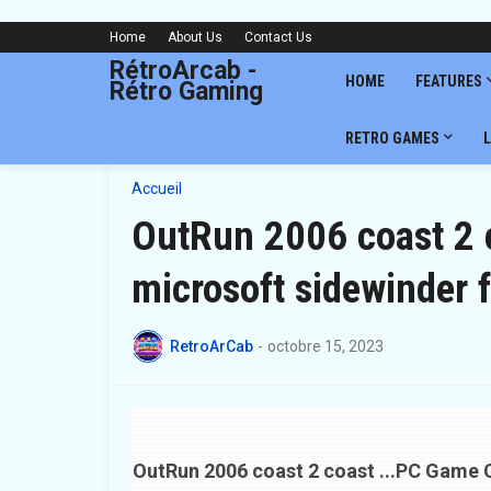
Home
About Us
Contact Us
RétroArcab -
HOME
FEATURES
Rétro Gaming
RETRO GAMES
L
Accueil
OutRun 2006 coast 2 
microsoft sidewinder 
RetroArCab
-
octobre 15, 2023
OutRun 2006 coast 2 coast ...PC Game 