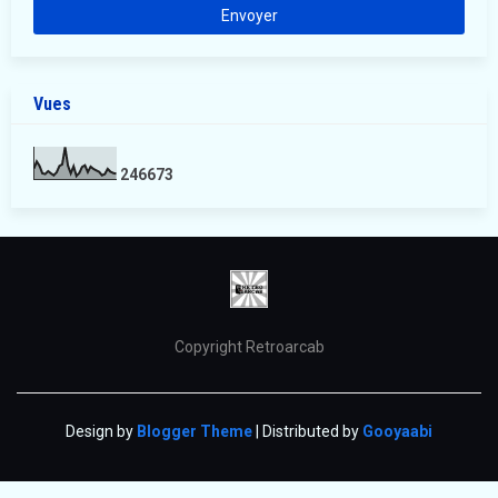
Vues
2
4
6
6
7
3
Copyright Retroarcab
Design by
Blogger Theme
| Distributed by
Gooyaabi