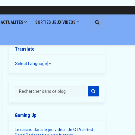
ACTUALITÉS
SORTIES JEUX VIDÉOS
Translate
Select Language
▼
Gaming Up
Le casino dans le jeu vidéo : de GTA à Red