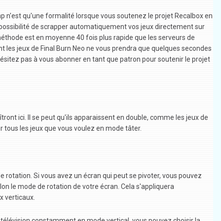
p n'est qu'une formalité lorsque vous soutenez le projet Recalbox en
a possibilité de scrapper automatiquement vos jeux directement sur
méthode est en moyenne 40 fois plus rapide que les serveurs de
nt les jeux de Final Burn Neo ne vous prendra que quelques secondes
ésitez pas à vous abonner en tant que patron pour soutenir le projet
tront ici. Il se peut qu'ils apparaissent en double, comme les jeux de
 tous les jeux que vous voulez en mode tâter.
 rotation. Si vous avez un écran qui peut se pivoter, vous pouvez
lon le mode de rotation de votre écran. Cela s'appliquera
 verticaux.
e télévision constamment en mode vertical, vous pouvez choisir la