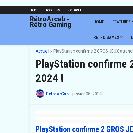
Home
About Us
Contact Us
RétroArcab -
HOME
FEATURES
Rétro Gaming
RETRO GAMES
L
Accueil
PlayStation confirme 2 GROS JEUX attendu
PlayStation confirme
2024 !
RetroArCab
-
janvier 05, 2024
PlayStation confirme 2 GROS JE