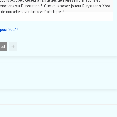
e quoi s'occuper. Restez à l'affût des dernières informations et
motions sur Playstation 5. Que vous soyez joueur Playstation, Xbox
r de nouvelles aventures vidéoludiques !
pour 2024 !