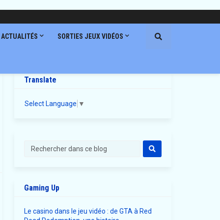
ACTUALITÉS
SORTIES JEUX VIDÉOS
Translate
Select Language
▼
Gaming Up
Le casino dans le jeu vidéo : de GTA à Red