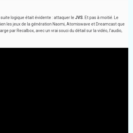
uite logique était évidente : attaquer le
JVS
. Et pas à moitié. Le
 bien les jeux de la génération Naomi, Atomiswave et Dreamcast que
ge par Recalbox, avec un vrai souci du détail sur la vidéo, l'audio,