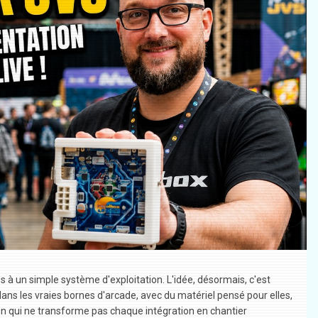
s à un simple système d'exploitation. L'idée, désormais, c'est
ns les vraies bornes d'arcade, avec du matériel pensé pour elles,
ion qui ne transforme pas chaque intégration en chantier