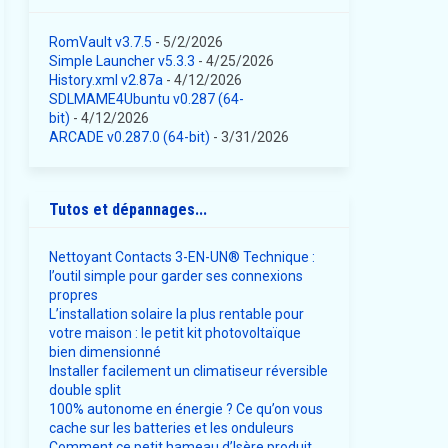
RomVault v3.7.5
- 5/2/2026
Simple Launcher v5.3.3
- 4/25/2026
History.xml v2.87a
- 4/12/2026
SDLMAME4Ubuntu v0.287 (64-
bit)
- 4/12/2026
ARCADE v0.287.0 (64-bit)
- 3/31/2026
Tutos et dépannages...
Nettoyant Contacts 3-EN-UN® Technique :
l’outil simple pour garder ses connexions
propres
L’installation solaire la plus rentable pour
votre maison : le petit kit photovoltaïque
bien dimensionné
Installer facilement un climatiseur réversible
double split
100% autonome en énergie ? Ce qu’on vous
cache sur les batteries et les onduleurs
Comment ce petit hameau d’Isère produit