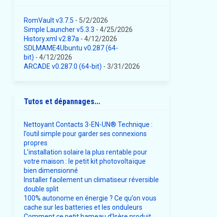
RomVault v3.7.5
- 5/2/2026
Simple Launcher v5.3.3
- 4/25/2026
History.xml v2.87a
- 4/12/2026
SDLMAME4Ubuntu v0.287 (64-
bit)
- 4/12/2026
ARCADE v0.287.0 (64-bit)
- 3/31/2026
Tutos et dépannages...
Nettoyant Contacts 3-EN-UN® Technique :
l’outil simple pour garder ses connexions
propres
L’installation solaire la plus rentable pour
votre maison : le petit kit photovoltaïque
bien dimensionné
Installer facilement un climatiseur réversible
double split
100% autonome en énergie ? Ce qu’on vous
cache sur les batteries et les onduleurs
Comment ce petit hameau d’Isère produit