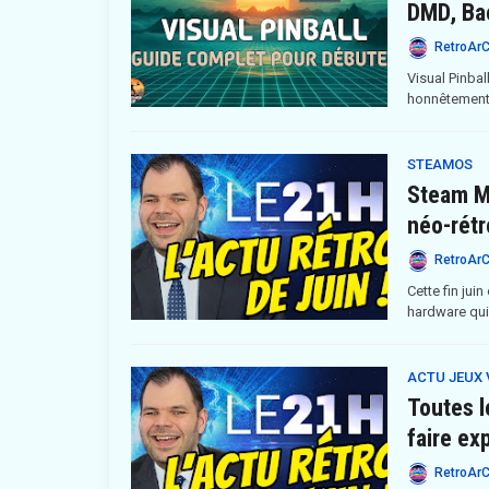
DMD, Ba
RetroAr
Visual Pinba
honnêtement,
STEAMOS
Steam Ma
néo-rétro
RetroAr
Cette fin jui
hardware qui
ACTU JEUX 
Toutes l
faire ex
RetroAr