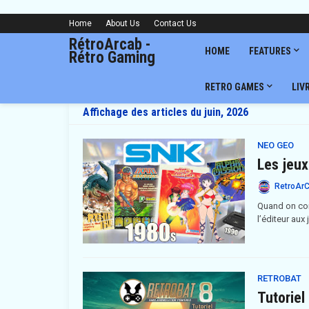
Home
About Us
Contact Us
RétroArcab -
HOME
FEATURES
Rétro Gaming
RETRO GAMES
LIV
Affichage des articles du juin, 2026
NEO GEO
Les jeux
RetroAr
Quand on conn
l’éditeur aux 
RETROBAT
Tutoriel