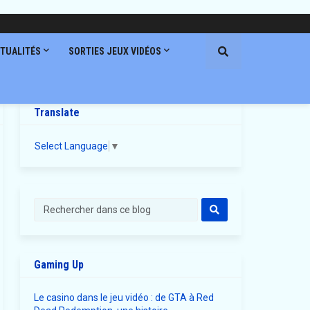
TUALITÉS
SORTIES JEUX VIDÉOS
Translate
Select Language
▼
Gaming Up
Le casino dans le jeu vidéo : de GTA à Red