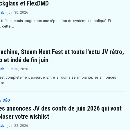
ckglass et FlexDMD
Cab
-
juin 30, 2026
ll traîne depuis longtemps une réputation de système compliqué. Et
 cette …
chine, Steam Next Fest et toute l'actu JV rétro,
 et indé de fin juin
Cab
-
juin 30, 2026
n est complètement absurde. Entre la fournaise ambiante, les annonces
 to…
VIDÉO
es annonces JV des confs de juin 2026 qui vont
ploser votre wishlist
Cab
-
juin 22, 2026